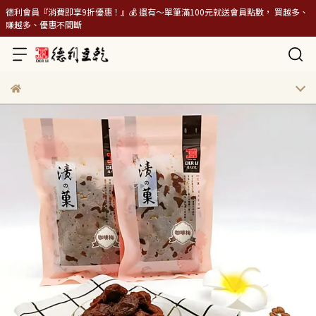
德利會員『消費即享9折優惠！』💰 還有～單筆滿100元就送會員點數， 買越多、
賺越多、優惠不間斷