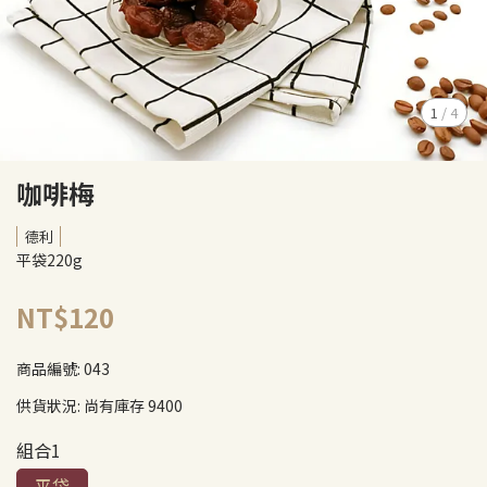
1
/
4
咖啡梅
德利
平袋220g
NT$120
商品編號:
043
供貨狀況:
尚有庫存 9400
組合1
平袋