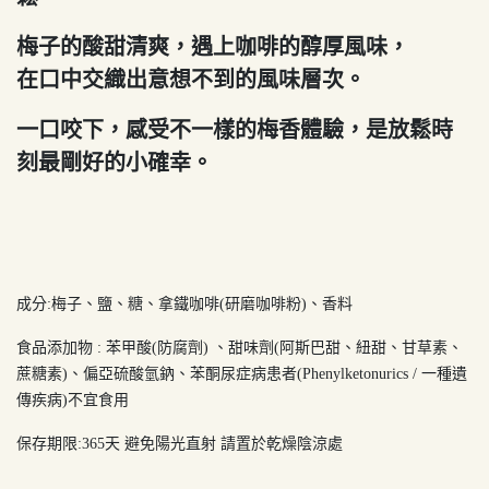
梅子的酸甜清爽，遇上咖啡的醇厚風味，
在口中交織出意想不到的風味層次。
一口咬下，感受不一樣的梅香體驗，是放鬆時
刻最剛好的小確幸。
成分:梅子、鹽、糖、拿鐵咖啡(研磨咖啡粉)、香料
食品添加物 : 苯甲酸(防腐劑) 、甜味劑(阿斯巴甜、紐甜、甘草素、
蔗糖素)、偏亞硫酸氫鈉、苯酮尿症病患者(Phenylketonurics / 一種遺
傳疾病)不宜食用
保存期限:365天 避免陽光直射 請置於乾燥陰涼處