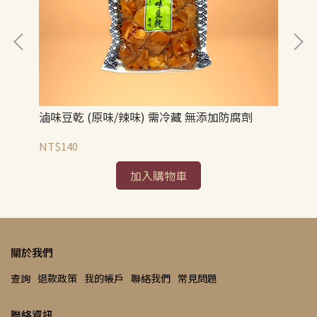
五
滷味豆乾 (原味/辣味) 需冷藏 無添加防腐劑
NT
NT$140
加入購物車
關於我們
查詢
退款政策
我的帳戶
聯絡我們
常見問題
聯絡資訊