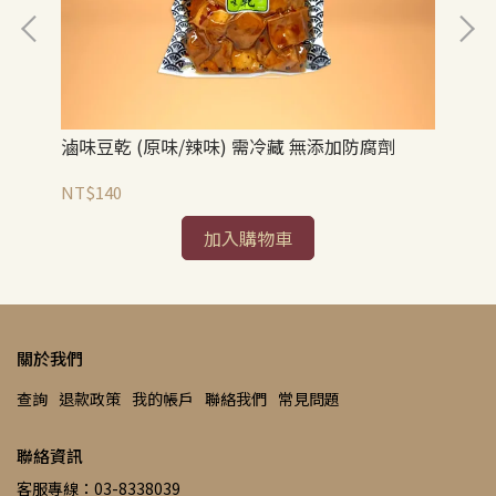
五
滷味豆乾 (原味/辣味) 需冷藏 無添加防腐劑
NT
NT$140
加入購物車
關於我們
查詢
退款政策
我的帳戶
聯絡我們
常見問題
聯絡資訊
客服專線：03-8338039