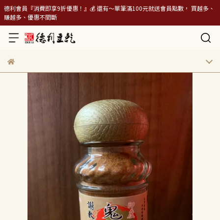
德利會員『消費即享9折優惠！』💰 還有～單筆滿100元就送會員點數， 買越多、
賺越多、優惠不間斷