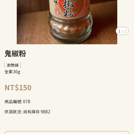
1
/
2
鬼椒粉
謝教練
全素30g
NT$150
商品編號:
078
供貨狀況:
尚有庫存 9882